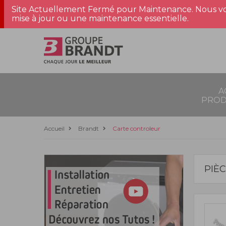
Site Actuellement Fermé pour Maintenance. Nous vo
mise à jour ou une maintenance essentielle.
A
PROD
Accueil
Brandt
Carte controleur
PIÈ