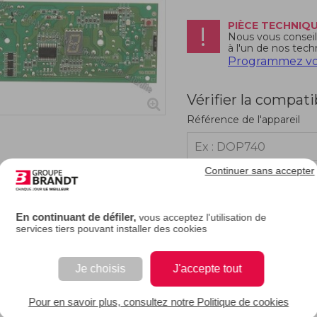
PIÈCE TECHNIQ
Nous vous conseill
à l'un de nos tech
Programmez vot
Vérifier la compati
Référence de l'appareil
Continuer sans accepter
RIPTION
En continuant de défiler,
vous acceptez l'utilisation de
services tiers pouvant installer des cookies
 carte contrôleur de votre réfrigérateur ne fonctionne plus, vous pouvez la rempl
gérateur, car elle en contrôle ses fonctions électroniques. Elle est spécialement 
Je choisis
J'accepte tout
EAN : 3251430213226
Pour en savoir plus, consultez notre Politique de cookies