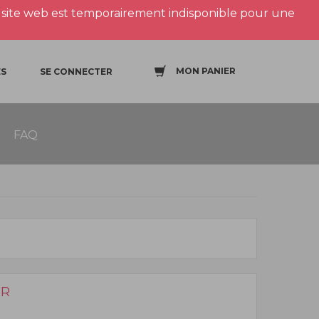
site web est temporairement indisponible pour une
MON PANIER
S
SE CONNECTER
FAQ
UR