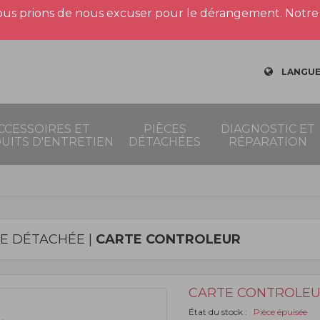
us prions de nous excuser pour le dérangement. Notre 
LANGUE
CCESSOIRES ET
PIÈCES
DIAGNOSTIC ET
UITS D'ENTRETIEN
DÉTACHÉES
RÉPARATION
CE DÉTACHÉE |
CARTE CONTROLEUR
CARTE CONTROLE
État du stock :
Pièce épuisée