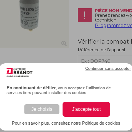
PIÈCE NON VEN
Prenez rendez-vo
technicien
Programmez vot
Vérifier la compati
Référence de l'appareil
Continuer sans accepter
RIPTION
En continuant de défiler,
vous acceptez l'utilisation de
services tiers pouvant installer des cookies
e description.
Je choisis
J'accepte tout
 EAN : 3251430462242
Pour en savoir plus, consultez notre Politique de cookies