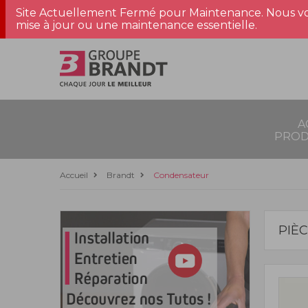
Site Actuellement Fermé pour Maintenance. Nous vo
mise à jour ou une maintenance essentielle.
A
PROD
Accueil
Brandt
Condensateur
PIÈ