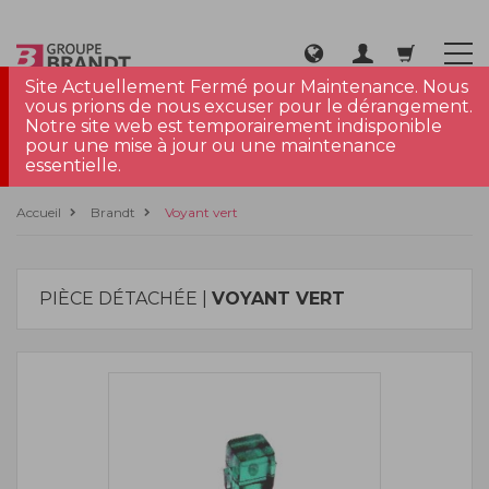
Site Actuellement Fermé pour Maintenance. Nous
vous prions de nous excuser pour le dérangement.
Notre site web est temporairement indisponible
pour une mise à jour ou une maintenance
essentielle.
Accueil
Brandt
Voyant vert
PIÈCE DÉTACHÉE |
VOYANT VERT