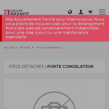
Site Actuellement Fermé pour Maintenance. Nous
vous prions de nous excuser pour le dérangement.
Notre site web est temporairement indisponible
pour une mise à jour ou une maintenance
essentielle.
Accueil
Brandt
Porte congelateur
PIÈCE DÉTACHÉE |
PORTE CONGELATEUR