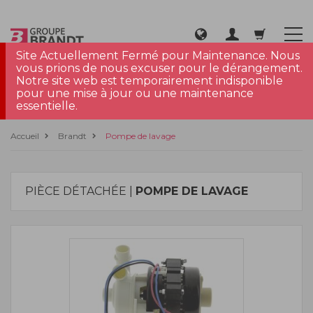
Site Actuellement Fermé pour Maintenance. Nous
vous prions de nous excuser pour le dérangement.
Notre site web est temporairement indisponible
pour une mise à jour ou une maintenance
essentielle.
Accueil
Brandt
Pompe de lavage
PIÈCE DÉTACHÉE |
POMPE DE LAVAGE