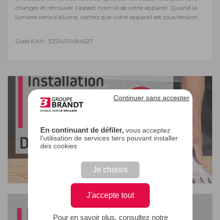
changer et retrouver l'aspect normal de votre appareil. Quand la
lumière verte s'allume, sachez que votre appareil est sous tension.
Code EAN : 3251430484527
Continuer sans accepter
En continuant de défiler,
vous acceptez
l'utilisation de services tiers pouvant installer
des cookies
Je choisis
J'accepte tout
Pour en savoir plus, consultez notre