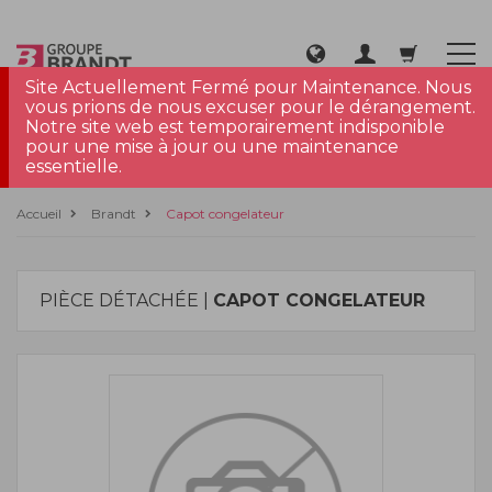
Site Actuellement Fermé pour Maintenance. Nous
vous prions de nous excuser pour le dérangement.
Notre site web est temporairement indisponible
pour une mise à jour ou une maintenance
essentielle.
Accueil
Brandt
Capot congelateur
PIÈCE DÉTACHÉE |
CAPOT CONGELATEUR