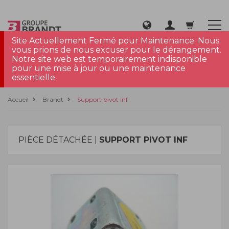
Site Actuellement Fermé pour Maintenance. Nous
vous prions de nous excuser pour le dérangement.
Notre site web est temporairement indisponible
pour une mise à jour ou une maintenance
essentielle.
Accueil
Brandt
Support pivot inf
PIÈCE DÉTACHÉE |
SUPPORT PIVOT INF