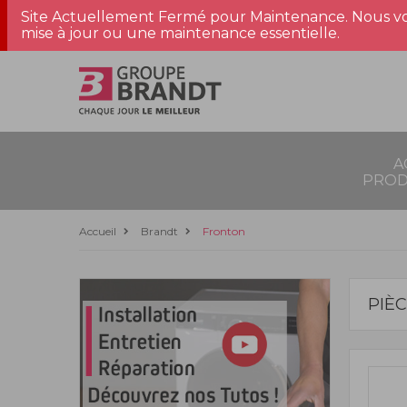
Site Actuellement Fermé pour Maintenance. Nous vo
mise à jour ou une maintenance essentielle.
A
PROD
Accueil
Brandt
Fronton
PIÈ