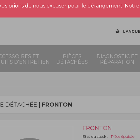
us prions de nous excuser pour le dérangement. Notre 
LANGUE
CCESSOIRES ET
PIÈCES
DIAGNOSTIC ET
UITS D'ENTRETIEN
DÉTACHÉES
RÉPARATION
CE DÉTACHÉE |
FRONTON
FRONTON
État du stock :
Pièce épuisée