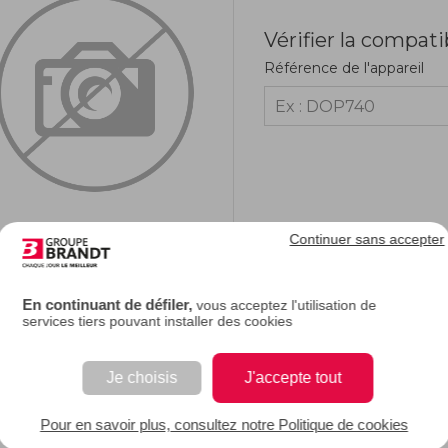
Vérifier la compati
Référence de l'appareil
Continuer sans accepter
RIPTION
En continuant de défiler,
vous acceptez l'utilisation de
services tiers pouvant installer des cookies
fronton four de votre cuisinière est abîmé ou cassé, il vous suffit de le changer 
Je choisis
J'accepte tout
 EAN : 3251430307680
Pour en savoir plus, consultez notre Politique de cookies