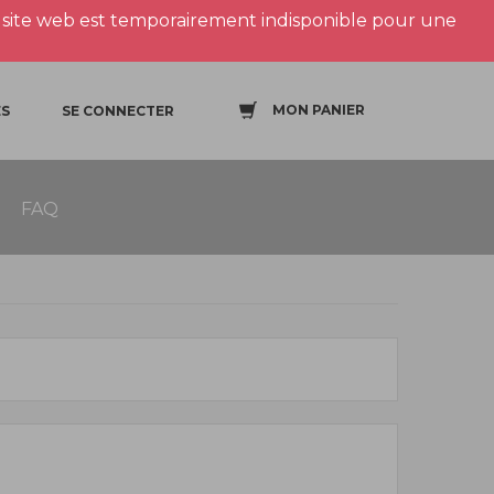
site web est temporairement indisponible pour une
MON PANIER
S
SE CONNECTER
FAQ