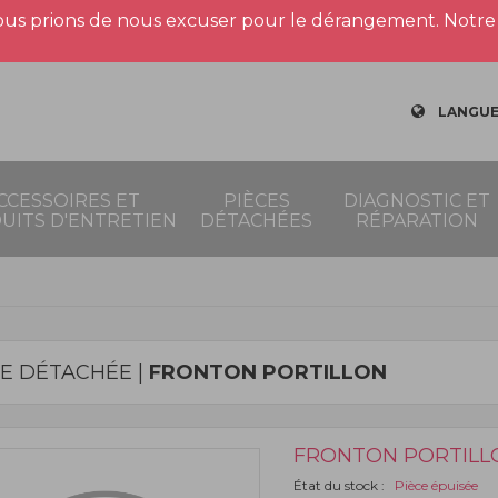
us prions de nous excuser pour le dérangement. Notre 
LANGUE
CCESSOIRES ET
PIÈCES
DIAGNOSTIC ET
UITS D'ENTRETIEN
DÉTACHÉES
RÉPARATION
CE DÉTACHÉE |
FRONTON PORTILLON
FRONTON PORTILL
État du stock :
Pièce épuisée