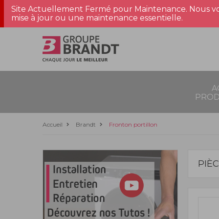
Site Actuellement Fermé pour Maintenance. Nous vo
mise à jour ou une maintenance essentielle.
A
PROD
Accueil
Brandt
Fronton portillon
PIÈ