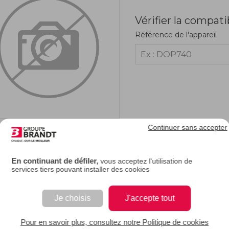
Vérifier la compati
Référence de l'appareil
Continuer sans accepter
RIPTION
En continuant de défiler,
vous acceptez l'utilisation de
services tiers pouvant installer des cookies
 fronton de portillon de votre cuisinière est abîmé ou cassé, vous pouvez le remp
ect normal de votre appareil.
Je choisis
J'accepte tout
EAN : 3251430394413
Pour en savoir plus, consultez notre Politique de cookies