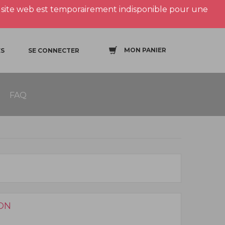
site web est temporairement indisponible pour une
MON PANIER
S
SE CONNECTER
FAQ
ON