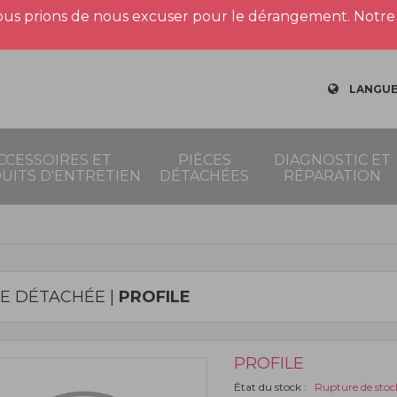
us prions de nous excuser pour le dérangement. Notre 
LANGUE
CCESSOIRES ET
PIÈCES
DIAGNOSTIC ET
UITS D'ENTRETIEN
DÉTACHÉES
RÉPARATION
CE DÉTACHÉE |
PROFILE
PROFILE
État du stock :
Rupture de stoc