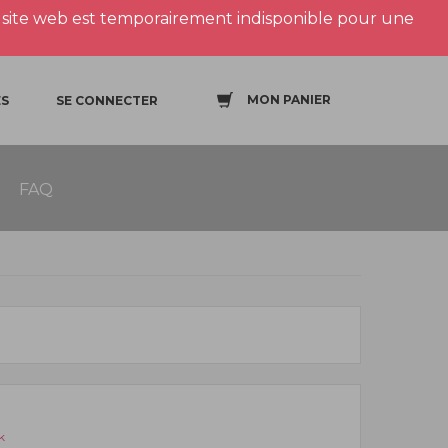
site web est temporairement indisponible pour une
MON PANIER
S
SE CONNECTER
FAQ
k