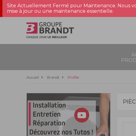
Site Actuellement Fermé pour Maintenance. Nous vo
mise à jour ou une maintenance essentielle.
A
PROD
Accueil
Brandt
Profile
PIÈ