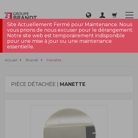
Site Actuellement Fermé pour Maintenance. Nous
vous prions de nous excuser pour le dérangement.
Notre site web est temporairement indisponible
pour une mise à jour ou une maintenance
essentielle.
Accueil
Brandt
Manette
PIÈCE DÉTACHÉE |
MANETTE