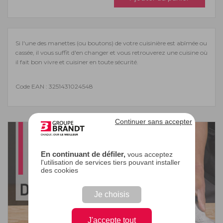
Si l'une des manettes (ou boutons) de votre cuisinière est abîmée ou
cassée, il vous suffit d'en changer et vous retrouverez une cuisine où
il fait bon vivre et cuisiner en toute sécurité.
Code EAN : 3251431024548
Continuer sans accepter
En continuant de défiler,
vous acceptez
l'utilisation de services tiers pouvant installer
des cookies
Je choisis
J'accepte tout