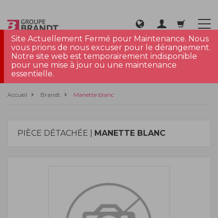
Site Actuellement Fermé pour Maintenance. Nous
vous prions de nous excuser pour le dérangement.
Notre site web est temporairement indisponible
pour une mise à jour ou une maintenance
essentielle.
Accueil
Brandt
Manette blanc
PIÈCE DÉTACHÉE |
MANETTE BLANC