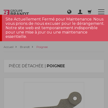
Site Actuellement Fermé pour Maintenance. Nous
vous prions de nous excuser pour le dérangement.
Notre site web est temporairement indisponible
pour une mise à jour ou une maintenance
essentielle.
Accueil
Brandt
Poignee
PIÈCE DÉTACHÉE |
POIGNEE