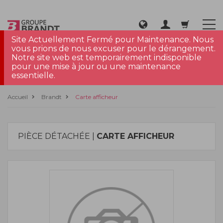
Site Actuellement Fermé pour Maintenance. Nous
vous prions de nous excuser pour le dérangement.
Notre site web est temporairement indisponible
pour une mise à jour ou une maintenance
essentielle.
Accueil
Brandt
Carte afficheur
PIÈCE DÉTACHÉE |
CARTE AFFICHEUR