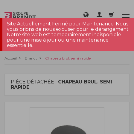
Site Actuellement Fermé pour Maintenance. Nous
vous prions de nous excuser pour le dérangement.
Notre site web est temporairement indisponible
pour une mise à jour ou une maintenance
essentielle.
Accueil
Brandt
Chapeau brul. semi rapide
PIÈCE DÉTACHÉE |
CHAPEAU BRUL. SEMI
RAPIDE