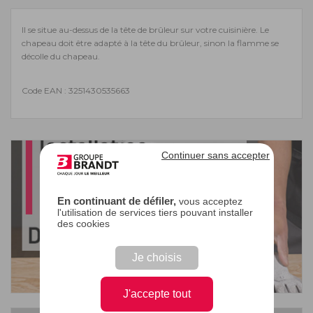
Il se situe au-dessus de la tête de brûleur sur votre cuisinière. Le
chapeau doit être adapté à la tête du brûleur, sinon la flamme se
décolle du chapeau.
Code EAN : 3251430535663
Continuer sans accepter
En continuant de défiler,
vous acceptez
l'utilisation de services tiers pouvant installer
des cookies
Je choisis
J'accepte tout