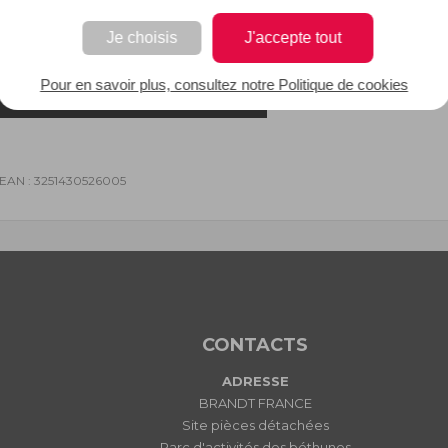
Je choisis
J'accepte tout
Pour en savoir plus, consultez notre Politique de cookies
 EAN : 3251430526005
CONTACTS
ADRESSE
BRANDT FRANCE
Site pièces détachées
Parc d'activités des béthunes