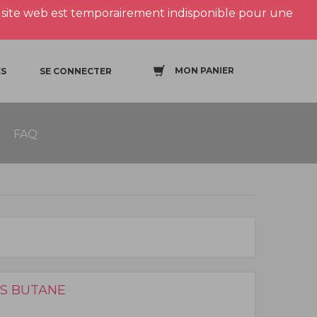
site web est temporairement indisponible pour une
MON PANIER
S
SE CONNECTER
FAQ
RS BUTANE