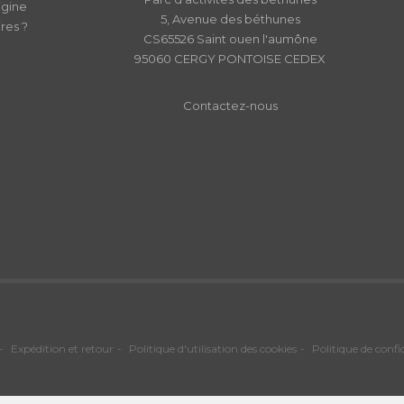
igine
5, Avenue des béthunes
res ?
CS65526 Saint ouen l'aumône
95060 CERGY PONTOISE CEDEX
Contactez-nous
Expédition et retour
Politique d'utilisation des cookies
Politique de confi