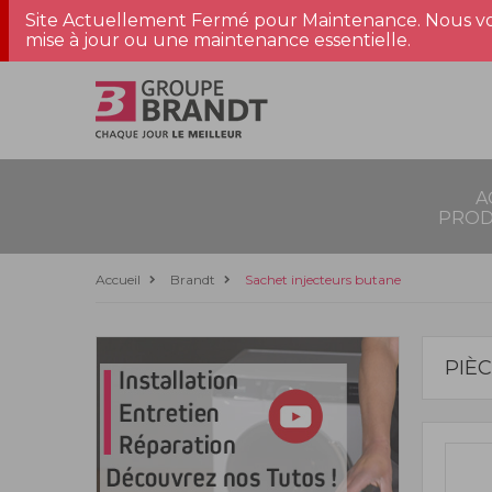
Site Actuellement Fermé pour Maintenance. Nous vo
mise à jour ou une maintenance essentielle.
A
PROD
Accueil
Brandt
Sachet injecteurs butane
PIÈ