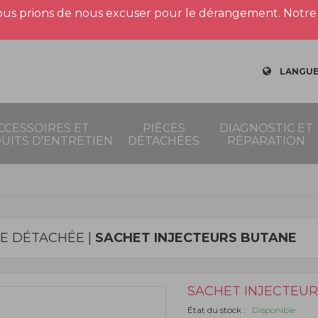
us prions de nous excuser pour le dérangement. Notre 
LANGUE
CCESSOIRES ET
PIÈCES
DIAGNOSTIC ET
UITS D'ENTRETIEN
DÉTACHÉES
RÉPARATION
CE DÉTACHÉE |
SACHET INJECTEURS BUTANE
SACHET INJECTEU
État du stock :
Disponible