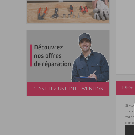
DESC
PLANIFIEZ UNE INTERVENTION
Si vo
derni
caract
combu