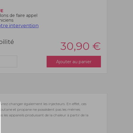
UE
ons de faire appel
niciens
re intervention
bilité
30,90
€
Ajouter au panier
evrez changer également les injecteurs. En effet, ces
gaz butane et propane ne possèdent pas les mêmes
s les appareils produisant de la chaleur à partir de la