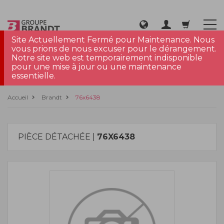
Site Actuellement Fermé pour Maintenance. Nous
vous prions de nous excuser pour le dérangement.
Notre site web est temporairement indisponible
pour une mise à jour ou une maintenance
essentielle.
Accueil
Brandt
76x6438
PIÈCE DÉTACHÉE |
76X6438