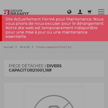
Site Actuellement Fermé pour Maintenance. Nous
vous prions de nous excuser pour le dérangement.
Notre site web est temporairement indisponible
pour une mise à jour ou une maintenance
essentielle.
Accueil
Brandt
Divers capacitor21001,1µf
PIÈCE DÉTACHÉE |
DIVERS
CAPACITOR21001,1ΜF