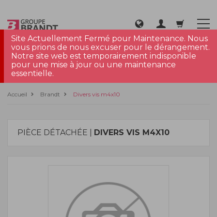
Site Actuellement Fermé pour Maintenance. Nous
vous prions de nous excuser pour le dérangement.
Notre site web est temporairement indisponible
pour une mise à jour ou une maintenance
essentielle.
Accueil
Brandt
Divers vis m4x10
PIÈCE DÉTACHÉE |
DIVERS VIS M4X10