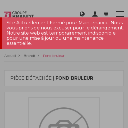
Site Actuellement Fermé pour Maintenance. Nous
vous prions de nous excuser pour le dérangement.
Notre site web est temporairement indisponible
pour une mise à jour ou une maintenance
essentielle.
Accueil
Brandt
Fond bruleur
PIÈCE DÉTACHÉE |
FOND BRULEUR