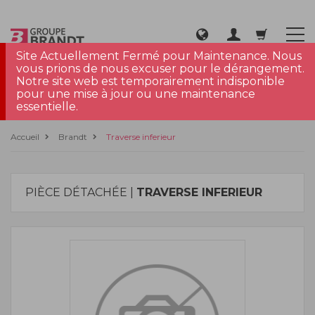
Site Actuellement Fermé pour Maintenance. Nous
vous prions de nous excuser pour le dérangement.
Notre site web est temporairement indisponible
pour une mise à jour ou une maintenance
essentielle.
Accueil
Brandt
Traverse inferieur
PIÈCE DÉTACHÉE |
TRAVERSE INFERIEUR