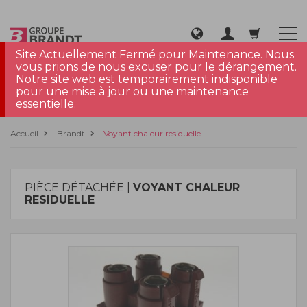
Site Actuellement Fermé pour Maintenance. Nous
vous prions de nous excuser pour le dérangement.
Notre site web est temporairement indisponible
pour une mise à jour ou une maintenance
essentielle.
Accueil
Brandt
Voyant chaleur residuelle
PIÈCE DÉTACHÉE |
VOYANT CHALEUR
RESIDUELLE