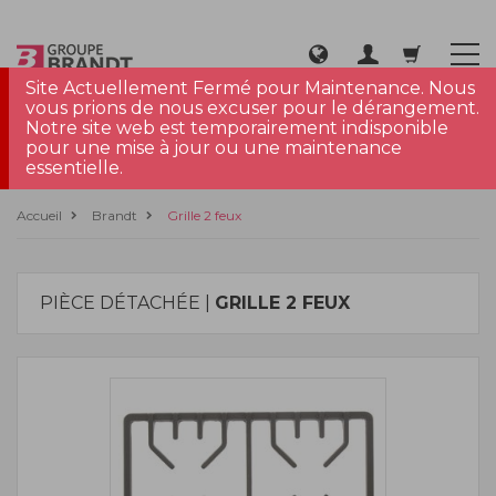
Site Actuellement Fermé pour Maintenance. Nous
vous prions de nous excuser pour le dérangement.
Notre site web est temporairement indisponible
pour une mise à jour ou une maintenance
essentielle.
Accueil
Brandt
Grille 2 feux
PIÈCE DÉTACHÉE |
GRILLE 2 FEUX