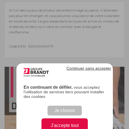
Si l'un des tuyaux de brûleur est endommagé ou percé, n'attendez
pas pour en changer, et vous pourrez vous servir de votre cuisinière
en toute sécurité. Le gaz passe dans ce tuyau et arrive au niveau de
la tête du brûleur où il vient en contact avec la bougie et
s'enflamme.
Code EAN : 3251430614979
Continuer sans accepter
En continuant de défiler,
vous acceptez
l'utilisation de services tiers pouvant installer
des cookies
Je choisis
J'accepte tout