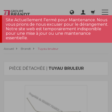
Site Actuellement Fermé pour Maintenance. Nous
vous prions de nous excuser pour le dérangement.
Notre site web est temporairement indisponible
pour une mise à jour ou une maintenance
essentielle.
Accueil
Brandt
Tuyau bruleur
PIÈCE DÉTACHÉE |
TUYAU BRULEUR