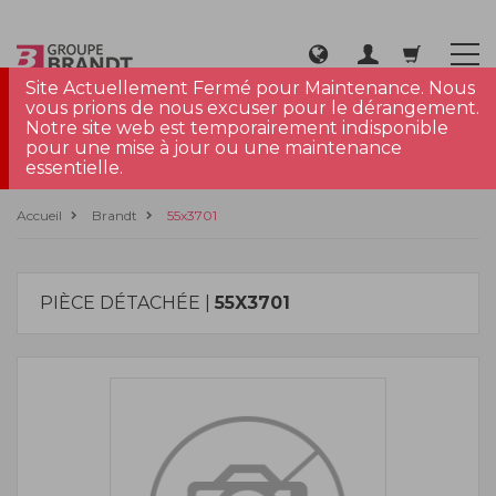
Site Actuellement Fermé pour Maintenance. Nous
vous prions de nous excuser pour le dérangement.
Notre site web est temporairement indisponible
pour une mise à jour ou une maintenance
essentielle.
Accueil
Brandt
55x3701
PIÈCE DÉTACHÉE |
55X3701