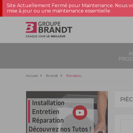
Site Actuellement Fermé pour Maintenance. Nous vo
mise à jour ou une maintenance essentielle.
A
PROD
Accueil
Brandt
Bandeau
PIÈ