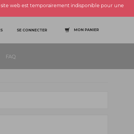
site web est temporairement indisponible pour une
MON PANIER
S
SE CONNECTER
FAQ