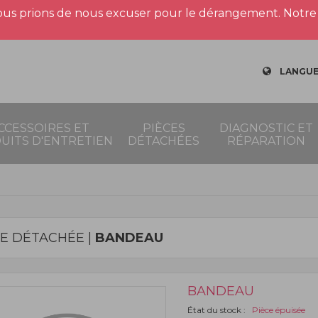
us prions de nous excuser pour le dérangement. Notre 
LANGUE
CCESSOIRES ET
PIÈCES
DIAGNOSTIC ET
UITS D'ENTRETIEN
DÉTACHÉES
RÉPARATION
CE DÉTACHÉE |
BANDEAU
BANDEAU
État du stock :
Pièce épuisée