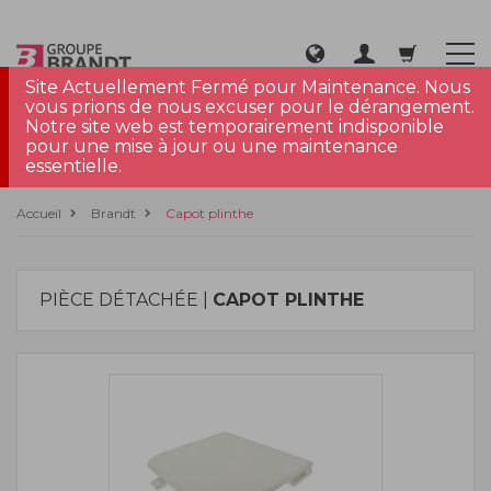
Site Actuellement Fermé pour Maintenance. Nous
vous prions de nous excuser pour le dérangement.
Notre site web est temporairement indisponible
pour une mise à jour ou une maintenance
essentielle.
Accueil
Brandt
Capot plinthe
PIÈCE DÉTACHÉE |
CAPOT PLINTHE