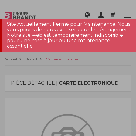
Site Actuellement Fermé pour Maintenance. Nous
vous prions de nous excuser pour le dérangement.
Notre site web est temporairement indisponible
pour une mise à jour ou une maintenance
essentielle.
Accueil
Brandt
Carte electronique
PIÈCE DÉTACHÉE |
CARTE ELECTRONIQUE