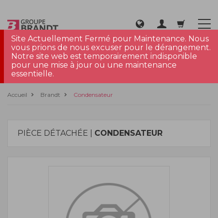
Site Actuellement Fermé pour Maintenance. Nous
vous prions de nous excuser pour le dérangement.
Notre site web est temporairement indisponible
pour une mise à jour ou une maintenance
essentielle.
Accueil
Brandt
Condensateur
PIÈCE DÉTACHÉE |
CONDENSATEUR