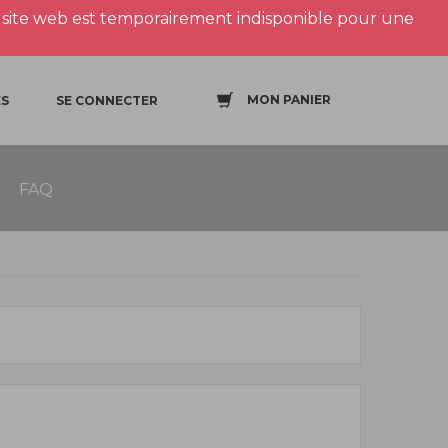
site web est temporairement indisponible pour une
MON PANIER
S
SE CONNECTER
FAQ