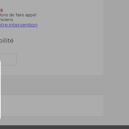
UE
ons de faire appel
niciens
re intervention
bilité