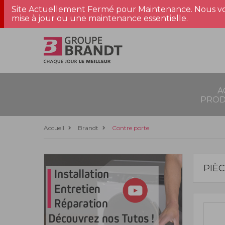
Site Actuellement Fermé pour Maintenance. Nous vo
mise à jour ou une maintenance essentielle.
A
PROD
Accueil
Brandt
Contre porte
PIÈ