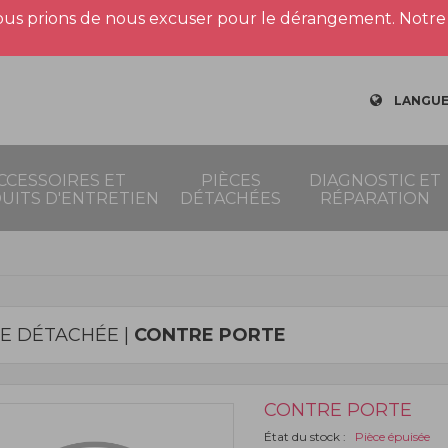
us prions de nous excuser pour le dérangement. Notre 
LANGUE
CCESSOIRES ET
PIÈCES
DIAGNOSTIC ET
UITS D'ENTRETIEN
DÉTACHÉES
RÉPARATION
CE DÉTACHÉE |
CONTRE PORTE
CONTRE PORTE
État du stock :
Pièce épuisée