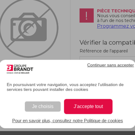
PIÈCE TECHNIQ
Nous vous conseill
à l'un de nos tech
Programmez vot
Vérifier la compati
Référence de l'appareil
Continuer sans accepter
En poursuivant votre navigation, vous acceptez l'utilisation de
services tiers pouvant installer des cookies
RIPTION
Je choisis
J'accepte tout
e description.
Pour en savoir plus, consultez notre Politique de cookies