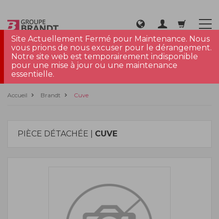
Site Actuellement Fermé pour Maintenance. Nous
vous prions de nous excuser pour le dérangement.
Notre site web est temporairement indisponible
pour une mise à jour ou une maintenance
essentielle.
Accueil
Brandt
Cuve
PIÈCE DÉTACHÉE |
CUVE