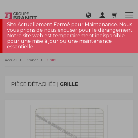
Site Actuellement Fermé pour Maintenance. Nous
vous prions de nous excuser pour le dérangement.
Notre site web est temporairement indisponible
pour une mise à jour ou une maintenance
essentielle.
Accueil
Brandt
Grille
PIÈCE DÉTACHÉE |
GRILLE