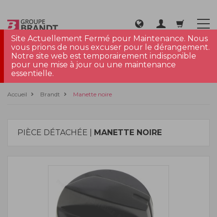
Site Actuellement Fermé pour Maintenance. Nous
vous prions de nous excuser pour le dérangement.
Notre site web est temporairement indisponible
pour une mise à jour ou une maintenance
essentielle.
Accueil
Brandt
Manette noire
PIÈCE DÉTACHÉE |
MANETTE NOIRE