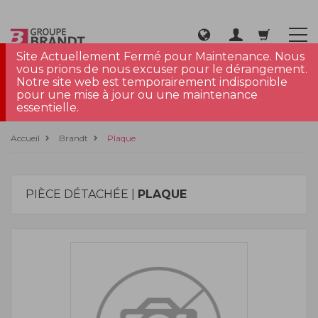
Site Actuellement Fermé pour Maintenance. Nous
vous prions de nous excuser pour le dérangement.
Notre site web est temporairement indisponible
pour une mise à jour ou une maintenance
essentielle.
Accueil
Brandt
Plaque
PIÈCE DÉTACHÉE |
PLAQUE