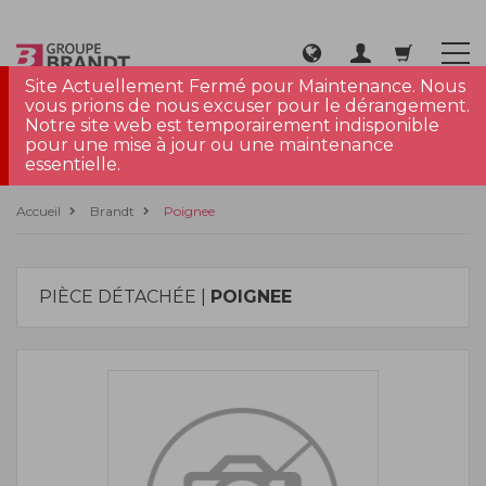
Site Actuellement Fermé pour Maintenance. Nous
vous prions de nous excuser pour le dérangement.
Notre site web est temporairement indisponible
pour une mise à jour ou une maintenance
essentielle.
Accueil
Brandt
Poignee
PIÈCE DÉTACHÉE |
POIGNEE