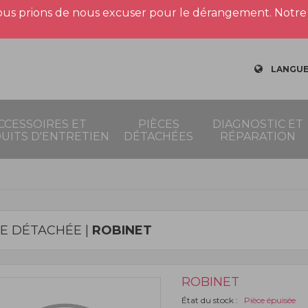
us prions de nous excuser pour le dérangement. Notre 
LANGUE
CCESSOIRES ET
PIÈCES
DIAGNOSTIC ET
UITS D'ENTRETIEN
DÉTACHÉES
RÉPARATION
CE DÉTACHÉE |
ROBINET
ROBINET
État du stock :
Pièce épuisée