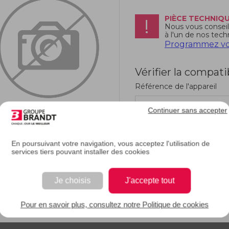
PIÈCE TECHNIQ
Nous vous conseill
à l'un de nos tech
Programmez vot
Vérifier la compati
Référence de l'appareil
Continuer sans accepter
En poursuivant votre navigation, vous acceptez l'utilisation de
services tiers pouvant installer des cookies
RIPTION
Je choisis
J'accepte tout
e description.
Pour en savoir plus, consultez notre Politique de cookies