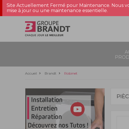
Site Actuellement Fermé pour Maintenance. Nous vo
mise à jour ou une maintenance essentielle.
A
PROD
Accueil
Brandt
Robinet
PIÈ