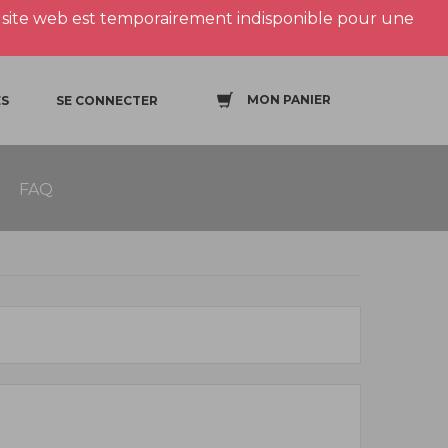
site web est temporairement indisponible pour une
MON PANIER
S
SE CONNECTER
FAQ