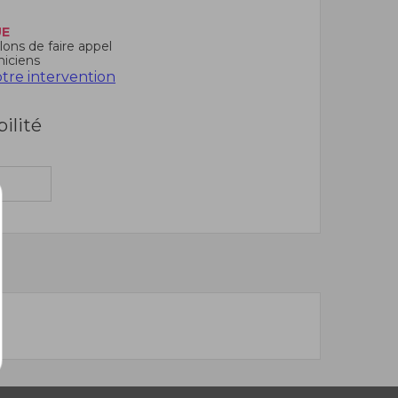
UE
ons de faire appel
niciens
re intervention
bilité