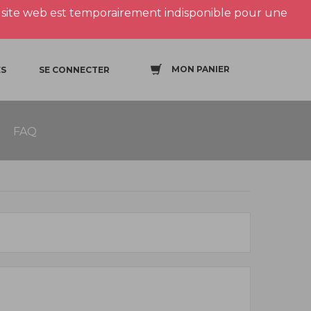
site web est temporairement indisponible pour une
MON PANIER
S
SE CONNECTER
FAQ