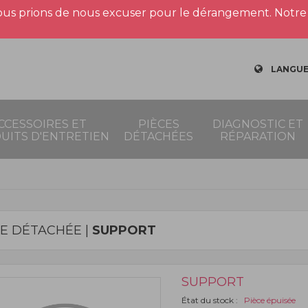
us prions de nous excuser pour le dérangement. Notre 
LANGUE
CCESSOIRES ET
PIÈCES
DIAGNOSTIC ET
UITS D'ENTRETIEN
DÉTACHÉES
RÉPARATION
CE DÉTACHÉE |
SUPPORT
SUPPORT
État du stock :
Pièce épuisée