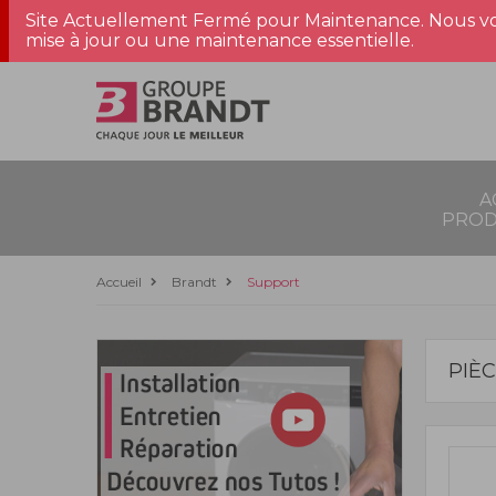
Site Actuellement Fermé pour Maintenance. Nous vo
mise à jour ou une maintenance essentielle.
A
PROD
Accueil
Brandt
Support
PIÈ