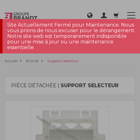
Site Actuellement Fermé pour Maintenance. Nous
vous prions de nous excuser pour le dérangement.
Notre site web est temporairement indisponible
pour une mise à jour ou une maintenance
essentielle.
Accueil
Brandt
Support selecteur
PIÈCE DÉTACHÉE |
SUPPORT SELECTEUR