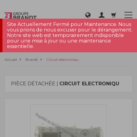
Site Actuellement Fermé pour Maintenance. Nous
vous prions de nous excuser pour le dérangement.
Notre site web est temporairement indisponible
pour une mise à jour ou une maintenance
essentielle.
Accueil
Brandt
Circuit electroniqu
PIÈCE DÉTACHÉE |
CIRCUIT ELECTRONIQU