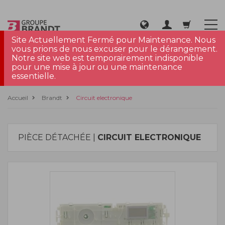
Site Actuellement Fermé pour Maintenance. Nous
vous prions de nous excuser pour le dérangement.
Notre site web est temporairement indisponible
pour une mise à jour ou une maintenance
essentielle.
Accueil
Brandt
Circuit electronique
PIÈCE DÉTACHÉE |
CIRCUIT ELECTRONIQUE