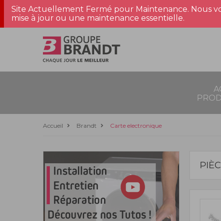
Site Actuellement Fermé pour Maintenance. Nous vo
mise à jour ou une maintenance essentielle.
A
PROD
Accueil
Brandt
Carte electronique
PIÈ