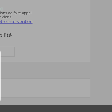
UE
ons de faire appel
niciens
re intervention
bilité