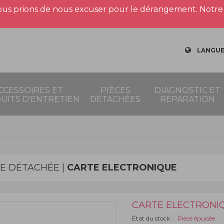
us prions de nous excuser pour le dérangement. Notre 
LANGUE
CCESSOIRES ET
PIÈCES
DIAGNOSTIC ET
UITS D'ENTRETIEN
DÉTACHÉES
RÉPARATION
CE DÉTACHÉE |
CARTE ELECTRONIQUE
CARTE ELECTRONI
État du stock :
Pièce épuisée