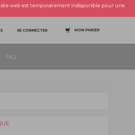
site web est temporairement indisponible pour une
MON PANIER
S
SE CONNECTER
FAQ
QUE