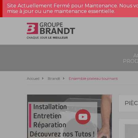
Site Actuellement Fermé pour Maintenance. Nous vo
mise à jour ou une maintenance essentielle.
A
PROD
Accueil
Brandt
Ensemble plateau tournant
PIÈ