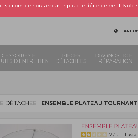
us prions de nous excuser pour le dérangement. Notre 
LANGUE
CCESSOIRES ET
PIÈCES
DIAGNOSTIC ET
UITS D'ENTRETIEN
DÉTACHÉES
RÉPARATION
CE DÉTACHÉE |
ENSEMBLE PLATEAU TOURNANT
ENSEMBLE PLATEA
2
/
5
-
1
avis