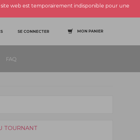
site web est temporairement indisponible pour une
MON PANIER
S
SE CONNECTER
FAQ
U TOURNANT