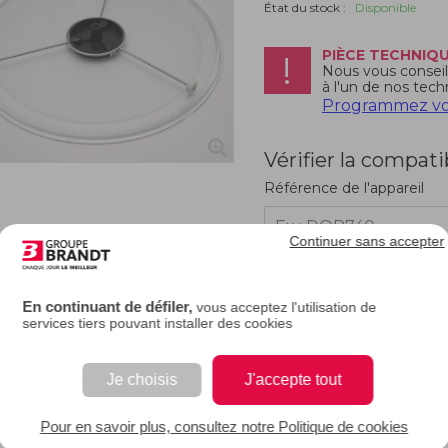
État du stock :
Disponible
PIÈCE TECHNIQ
Nous vous conseill
à l'un de nos tech
Programmez vot
Vérifier la compati
Référence de l'appareil
Continuer sans accepter
En continuant de défiler,
vous acceptez l'utilisation de
RIPTION
services tiers pouvant installer des cookies
e description.
Je choisis
J'accepte tout
EAN : 3251430542715
Pour en savoir plus, consultez notre Politique de cookies