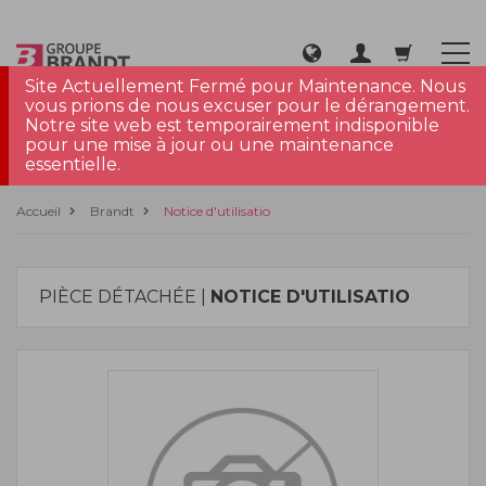
Site Actuellement Fermé pour Maintenance. Nous
vous prions de nous excuser pour le dérangement.
Notre site web est temporairement indisponible
pour une mise à jour ou une maintenance
essentielle.
Accueil
Brandt
Notice d'utilisatio
PIÈCE DÉTACHÉE |
NOTICE D'UTILISATIO