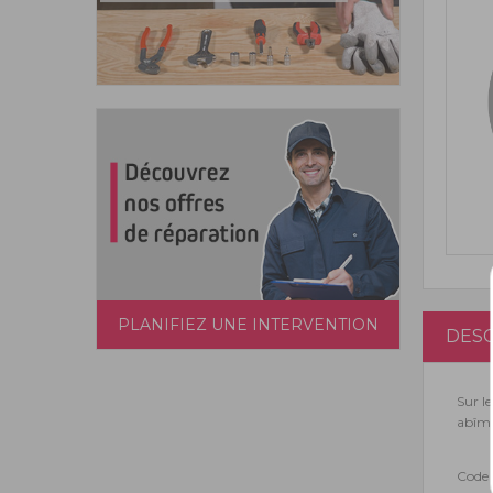
PLANIFIEZ UNE INTERVENTION
DESC
Sur l
abîmé
Code