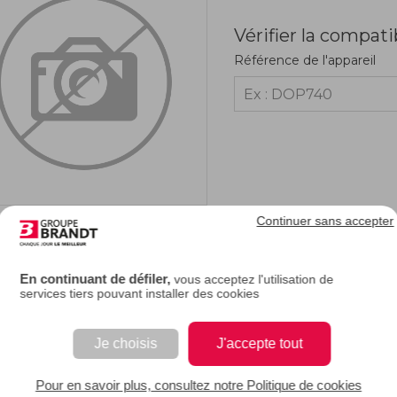
Vérifier la compati
Référence de l'appareil
Continuer sans accepter
RIPTION
En continuant de défiler,
vous acceptez l'utilisation de
services tiers pouvant installer des cookies
e bandeau de votre micro-ondes, vous pouvez sélectionner les différentes instruc
 ou cassé, vous pouvez faire appel à l'un de nos techniciens pour le changer e
Je choisis
J'accepte tout
 EAN : 3251430330480
Pour en savoir plus, consultez notre Politique de cookies