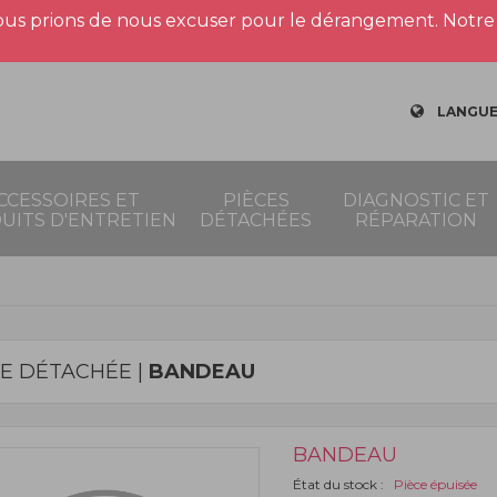
us prions de nous excuser pour le dérangement. Notre 
LANGUE
CCESSOIRES ET
PIÈCES
DIAGNOSTIC ET
UITS D'ENTRETIEN
DÉTACHÉES
RÉPARATION
CE DÉTACHÉE |
BANDEAU
BANDEAU
État du stock :
Pièce épuisée