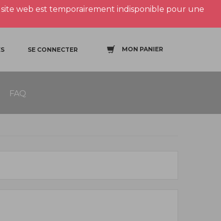
site web est temporairement indisponible pour une
MON PANIER
S
SE CONNECTER
FAQ