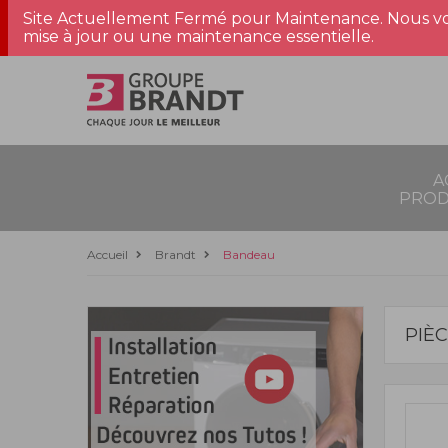
Site Actuellement Fermé pour Maintenance. Nous vo
mise à jour ou une maintenance essentielle.
A
PROD
Accueil
Brandt
Bandeau
PIÈ