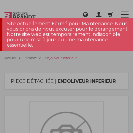
Site Actuellement Fermé pour Maintenance. Nous
vous prions de nous excuser pour le dérangement.
Notre site web est temporairement indisponible
pour une mise à jour ou une maintenance
essentielle.
Accueil
Brandt
Enjoliveur inferieur
PIÈCE DÉTACHÉE |
ENJOLIVEUR INFERIEUR