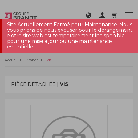
Site Actuellement Fermé pour Maintenance. Nous
vous prions de nous excuser pour le dérangement.
Notre site web est temporairement indisponible
pour une mise à jour ou une maintenance
essentielle.
Accueil
Brandt
Vis
PIÈCE DÉTACHÉE |
VIS