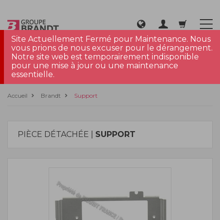
Site Actuellement Fermé pour Maintenance. Nous
vous prions de nous excuser pour le dérangement.
Notre site web est temporairement indisponible
pour une mise à jour ou une maintenance
essentielle.
Accueil
Brandt
Support
PIÈCE DÉTACHÉE |
SUPPORT