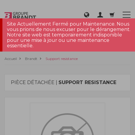
Site Actuellement Fermé pour Maintenance. Nous
vous prions de nous excuser pour le dérangement.
Notre site web est temporairement indisponible
pour une mise à jour ou une maintenance
essentielle.
Accueil
Brandt
Support resistance
PIÈCE DÉTACHÉE |
SUPPORT RESISTANCE