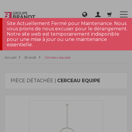
Site Actuellement Fermé pour Maintenance. Nous
vous prions de nous excuser pour le dérangement.
Notre site web est temporairement indisponible
pour une mise à jour ou une maintenance
essentielle.
Accueil
Brandt
Cerceau equipe
PIÈCE DÉTACHÉE |
CERCEAU EQUIPE